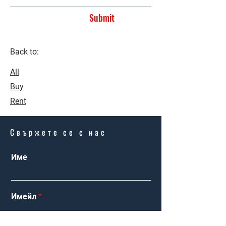
Submit
Back to:
All
Buy
Rent
Свържете се с нас
Име
Имейл