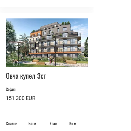
BUY
Овча купел 3ст
София
151 300 EUR
Спални
Бани
Етаж
Кв.м