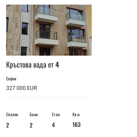
BUY
Кръстова вада ет 4
София
327 000 EUR
Спални
Бани
Етаж
Кв.м
163
4
2
2