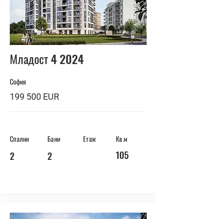
BUY
Младост 4 2024
София
199 500 EUR
Спални
Бани
Етаж
Кв.м
105
2
2