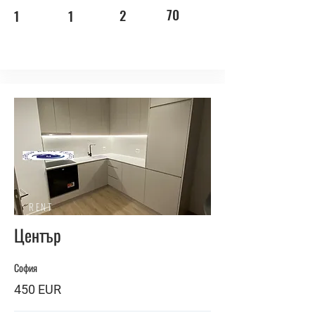
70
2
1
1
RENT
Център
София
450 EUR