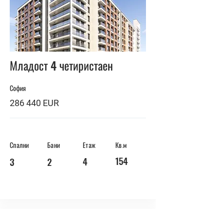
BUY
Младост 4 четиристаен
София
286 440 EUR
Спални
Бани
Етаж
Кв.м
154
4
3
2