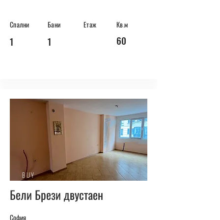
Спални
Бани
Етаж
Кв.м
60
1
1
BUY
Бели Брези двустаен
София