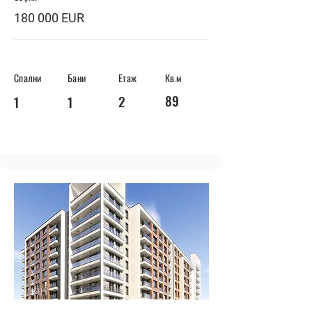
180 000 EUR
Спални
Бани
Етаж
Кв.м
89
2
1
1
BUY