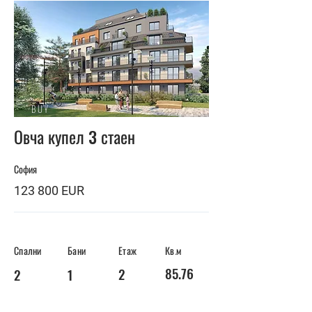
BUY
Овча купел 3 стаен
София
123 800 EUR
Спални
Бани
Етаж
Кв.м
85.76
2
2
1