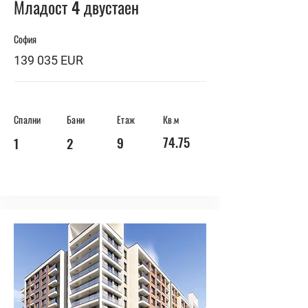
Младост 4 двустаен
София
139 035 EUR
Спални
Бани
Етаж
Кв.м
74.75
9
1
2