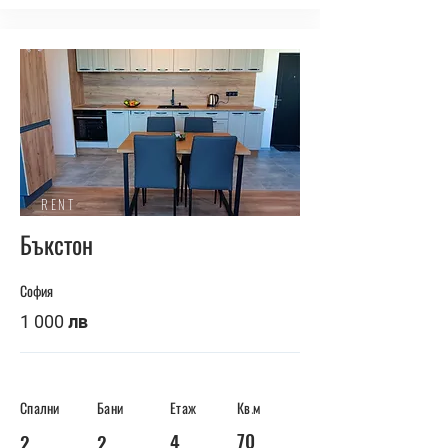
RENT
Бъкстон
София
1 000 лв
Спални
Бани
Етаж
Кв.м
70
4
2
2