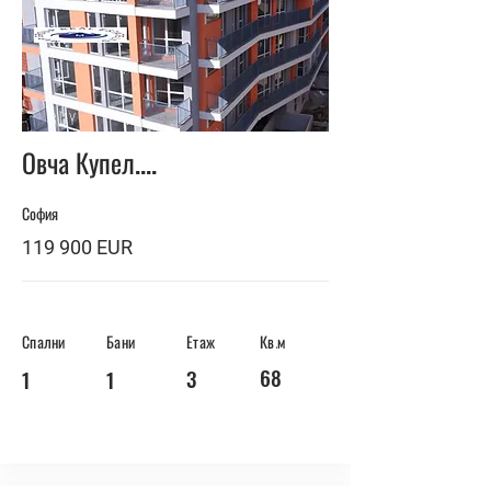
BUY
Овча Купел....
София
119 900 EUR
Спални
Бани
Етаж
Кв.м
68
3
1
1