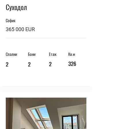
Суходол
София
365 000 EUR
Спални
Бани
Етаж
Кв.м
326
2
2
2