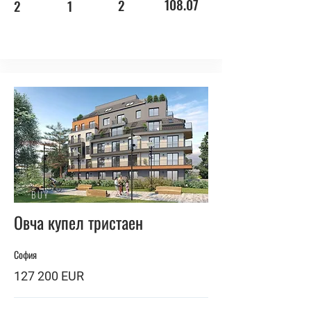
108.07
2
2
1
BUY
Овча купел тристаен
София
127 200 EUR