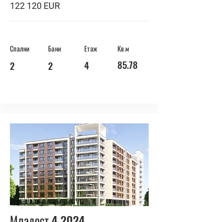
122 120 EUR
Спални
Бани
Етаж
Кв.м
85.78
4
2
2
BUY
Младост 4 2024