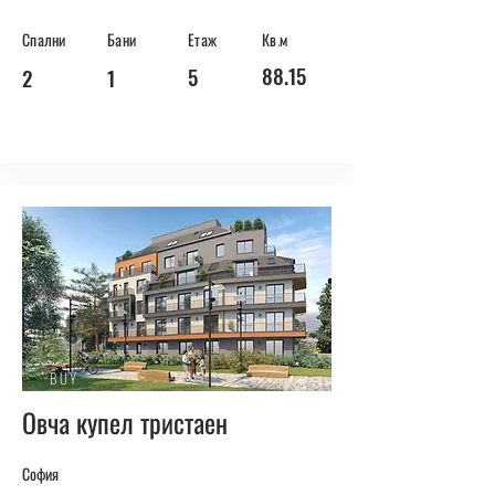
Спални
Бани
Етаж
Кв.м
88.15
5
2
1
BUY
Овча купел тристаен
София