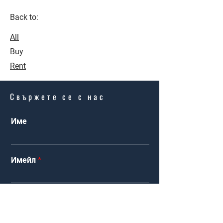
Back to:
All
Buy
Rent
Свържете се с нас
Име
Имейл
Продажби
Интересувам
Наеми
се от:
Друго