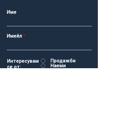
Име
Имейл
Продажби
Интересувам
Наеми
се от:
Друго
Съобщение
Изпрати