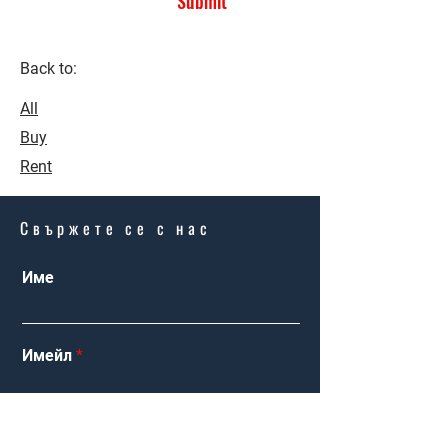
Submit
Back to:
All
Buy
Rent
Свържете се с нас
Име
Имейл
Продажби
Интересувам