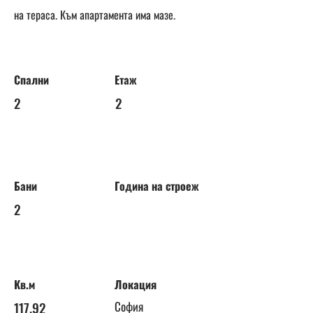
на тераса. Към апартамента има мазе.
Спални
Етаж
2
2
Бани
Година на строеж
2
Кв.м
Локация
117.92
София