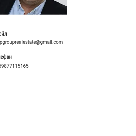
ейл
pgrouprealestate@gmail.com
лефон
59877115165