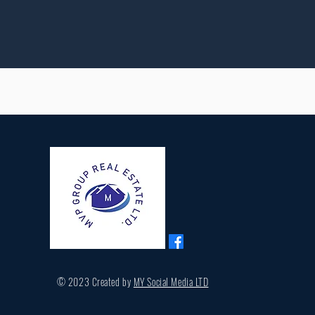
© 2023 Created by
MY Social Media LTD