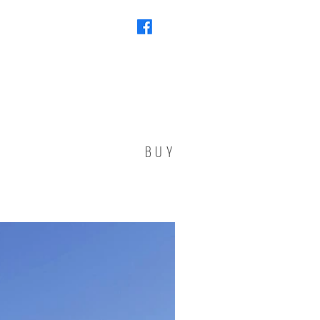
More
BUY