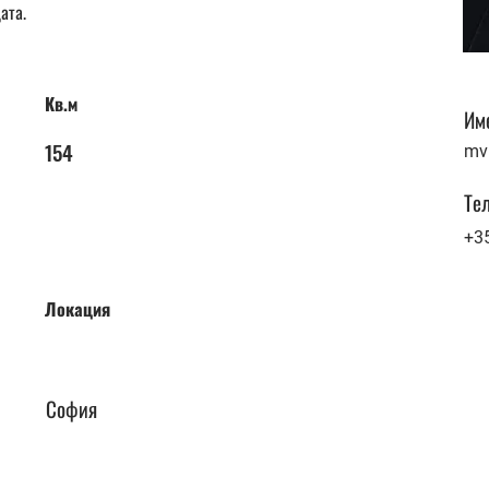
ата.
Кв.м
Им
154
mv
Те
+3
Локация
София