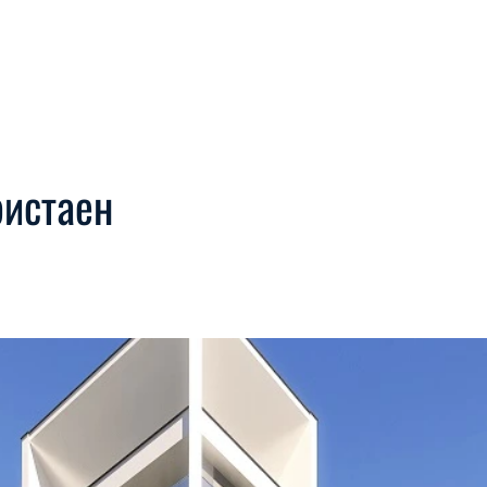
Начало
Имоти
Допълнителни услуги
За нас
ристаен